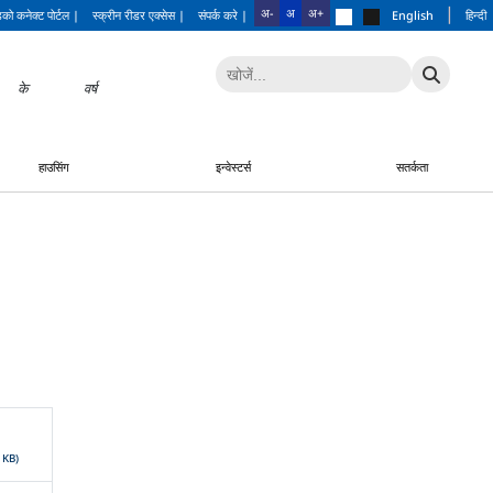
|
अ-
अ
अ+
को कनेक्ट पोर्टल
|
स्क्रीन रीडर एक्सेस
|
संपर्क करे
|
English
हिन्दी
के
56
वर्ष
हाउसिंग
इन्वेस्टर्स
सतर्कता
 KB)