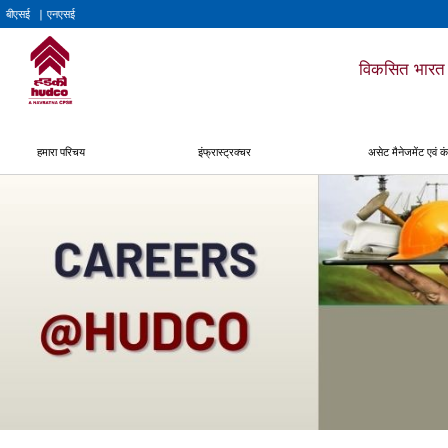
बीएसई
| एनएसई
विकसित भारत 
हमारा परिचय
इंफ्रास्ट्रक्चर
असेट मैनेजमेंट एवं कं