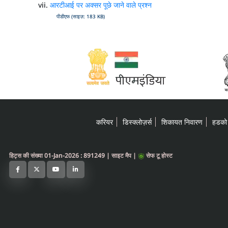
आरटीआई पर अक्सर पूछे जाने वाले प्रश्न
पीडीएफ (साइज़: 183 KB)
करियर
डिस्क्लोज़र्स
शिकायत निवारण
हडको 
हिट्स की संख्या 01-Jan-2026 : 891249
|
साइट मैप
|
सेफ टू होस्ट