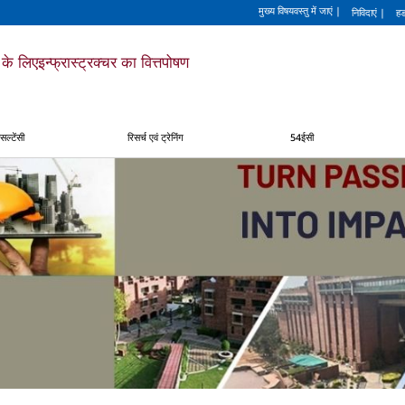
मुख्य विषयवस्तु में जाएं
|
निविदाएं
|
हड
के लिए
इन्फ्रास्ट्रक्चर का वित्तपोषण
वृद
सल्टेंसी
रिसर्च एवं ट्रेनिंग
54ईसी