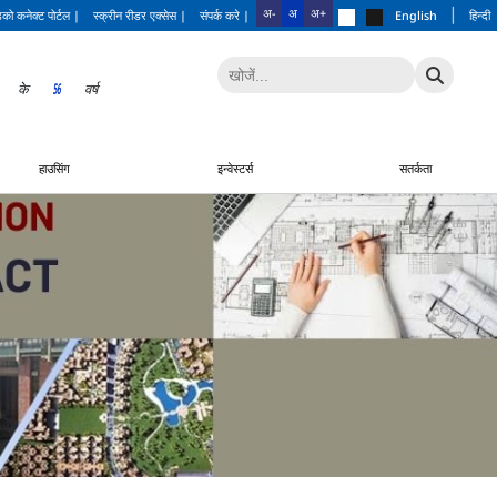
|
अ-
अ
अ+
को कनेक्ट पोर्टल
|
स्क्रीन रीडर एक्सेस
|
संपर्क करे
|
English
हिन्दी
के
56
वर्ष
हाउसिंग
इन्वेस्टर्स
सतर्कता