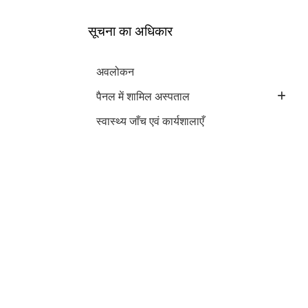
सूचना का अधिकार
अवलोकन
पैनल में शामिल अस्पताल
नवीनतम परिपत्र
»
स्वास्थ्य जाँच एवं कार्यशालाएँ
कॉर्पोरेट कार्यालय
»
क्षेत्रीय कार्यालय
अहमदाबाद
•
बेंगलुरु
•
भोपाल
•
भुवनेश्वर
•
चंडीगढ़
•